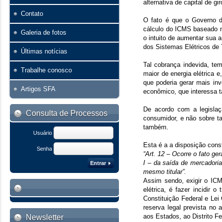
alternativa de capital de 
Contato
O fato é que o Governo do
cálculo do ICMS baseado n
Galeria de fotos
o intuito de aumentar sua 
dos Sistemas Elétricos de
Últimas notícias
Tal cobrança indevida, te
Trabalhe conosco
maior de energia elétrica e
que poderia gerar mais in
Artigos SFA
econômico, que interessa 
De acordo com a legislaç
Consulta de Processos
consumidor, e não sobre t
também.
Usuário
Esta é a a disposição const
Senha
“Art. 12 – Ocorre o fato g
I – da saída de mercadoria
Entrar
mesmo titular”.
Assim sendo, exigir o ICM
elétrica, é fazer incidir 
Constituição Federal e Lei 
reserva legal prevista no 
aos Estados, ao Distrito Fe
Newsletter