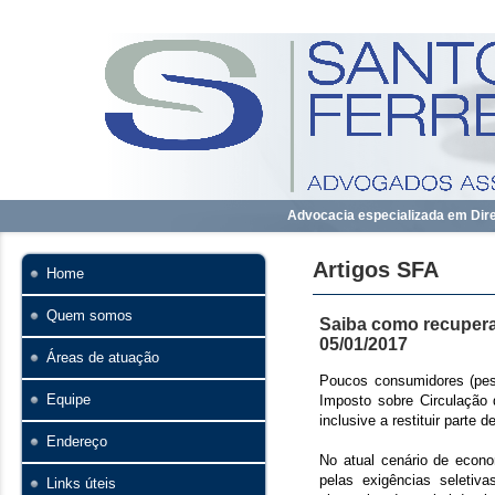
Advocacia especializada em Direi
Artigos SFA
Home
Quem somos
Saiba como recuperar
05/01/2017
Áreas de atuação
Poucos consumidores (pess
Equipe
Imposto sobre Circulação 
inclusive a restituir parte
Endereço
No atual cenário de econ
pelas exigências seletiv
Links úteis