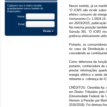
Cadastre seu e-mail e receba
Nesse sentido, já se manif
gratuitamente nosso boletim do
“O ICMS não incide sobre
empresário.
efetivo consumo da energia
Nome:
Instrumento­-Cv 1.0024.14
em 26/03/2015, publicação
Email:
Na mesma posição também o 
Enviar
Súmula 391:
“O ICMS inci
potência efetivamente utili
Portanto, os consumidores
no caso da Distribuição 
concedendo ao contribuinte 
Como defensora da função 
portanto, conhecedora da a
prestar informações quant
energia elétrica e ainda d
referente a cobrança do IC
CRÉDITOS: Cleonilda Ap. 
em Direito Tributário pelo 
(Universidade Federal de U
Homem à Pensão por Morte.
2016/2018). Foi diretora f