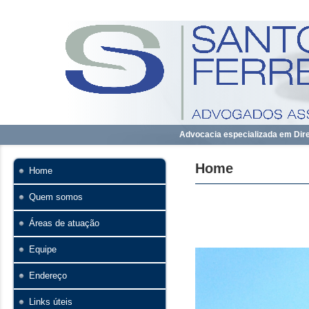
Advocacia especializada em Direi
Home
Home
Quem somos
Áreas de atuação
Equipe
Endereço
Links úteis